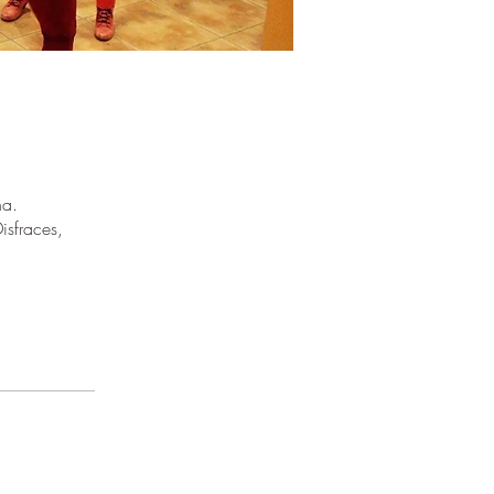
na.
isfraces,