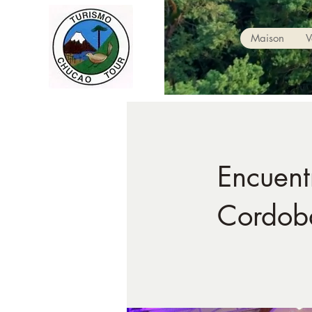
Maison
V
Encuent
Cordob