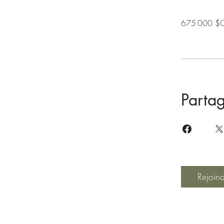
675 000 $
Parta
Rejoin