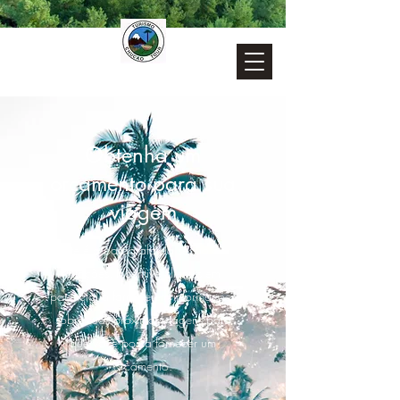
Obtenha um
orçamento para sua
viagem
Este é o parágrafo da seção de
citações. Incentive clientes em
potencial a fornecerem informações
sobre suas próximas viagens para
que você possa fornecer um
orçamento.