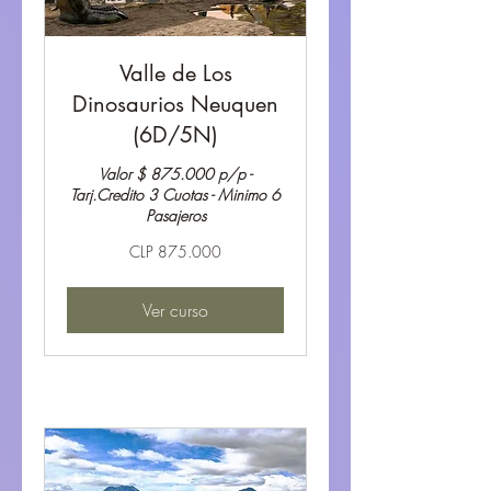
Valle de Los
Dinosaurios Neuquen
(6D/5N)
Valor $ 875.000 p/p -
Tarj.Credito 3 Cuotas - Minimo 6
Pasajeros
875.000
CLP 875.000
Pesos
chilenos
Ver curso