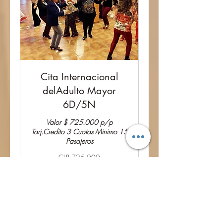
Cita Internacional
delAdulto Mayor
6D/5N
Valor $ 725.000 p/p
Tarj.Credito 3 Cuotas Minimo 15
Pasajeros
725.000
CLP 725.000
Pesos
chilenos
Ver curso