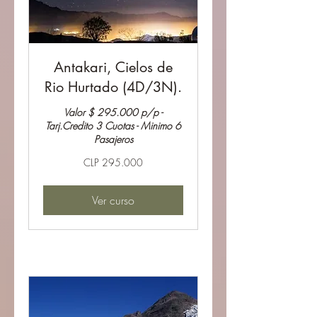
Antakari, Cielos de
Rio Hurtado (4D/3N).
Valor $ 295.000 p/p -
Tarj.Credito 3 Cuotas - Minimo 6
Pasajeros
295.000
CLP 295.000
Pesos
chilenos
Ver curso