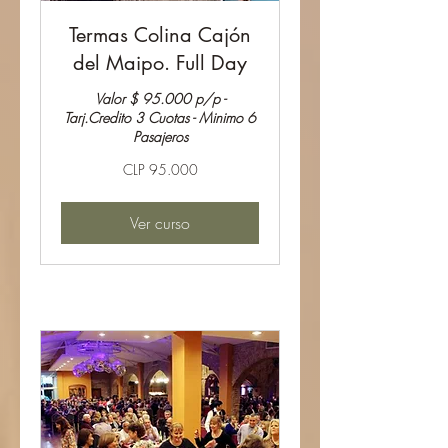
Termas Colina Cajón
del Maipo. Full Day
Valor $ 95.000 p/p -
Tarj.Credito 3 Cuotas - Minimo 6
Pasajeros
95.000
CLP 95.000
Pesos
chilenos
Ver curso