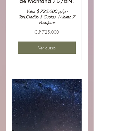
de Montaña 7D/6N.
Valor $ 725.000 p/p -
Tarj.Credito 3 Cuotas - Minimo 7
Pasajeros
725.000
CLP 725.000
Pesos
chilenos
Ver curso