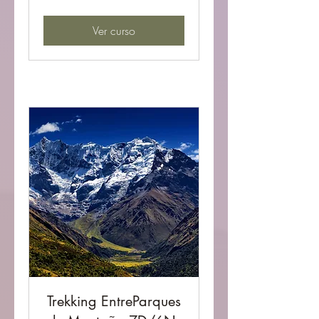
chilenos
Ver curso
Trekking EntreParques