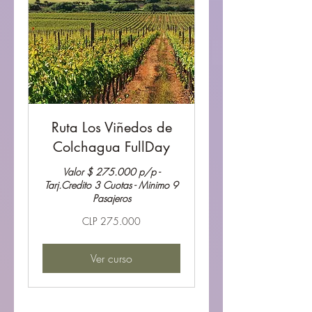
Ruta Los Viñedos de
Colchagua FullDay
Valor $ 275.000 p/p -
Tarj.Credito 3 Cuotas - Minimo 9
Pasajeros
275.000
CLP 275.000
Pesos
chilenos
Ver curso